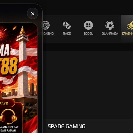
×
 GAMES
SLOTS
LIVE CASINO
RACE
TOGEL
OLAHRAGA
CRASH
SPADE GAMING