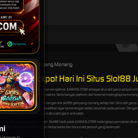
itus Slot88 Juara Gampang Menang
t Gacor Jackpot Hari Ini Situs Slot8
rbesar dengan kualitas terbaik dan server optimal. JUARASLOT88 sebagai situs slot gacor jackpot an
 dalam permainan judi slot jackpot saat ini. Serta banyak platform slot terkenal melengkapi keme
g! Ambil bonus sebanyak mungkin dengan link slot88 gampang menang setiap hari. Situs slot gac
s JUARASLOT88, lewat link slot88 dipastikan agar kemenangan selalu berpihak pada pemain. De
tertentu menjamin kemenangan di situs slot gacor anti kalah.
alam permainan dengan mudah. Slot88 hadir pada JUARASLOT88 melengkapi permainan situs slot ga
mi
ARASLOT88, memberikan keuntungan tanpa batas dan bonus slot jackpot yang berlimpah.
 di bawah ini.