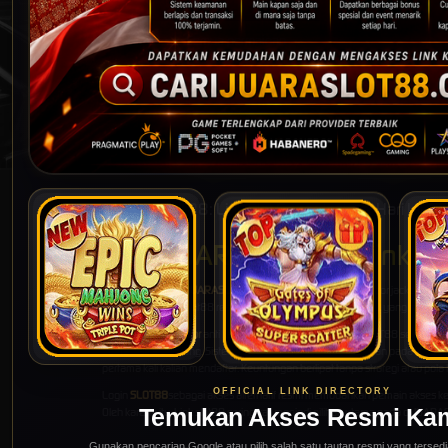
Semua permainan
JUARASLOT88: Link Slot Gacor Jackpot Hari Ini S
JUARASLOT88: Link Slo
Selamat datang di
JUARASLOT88
, rekomendasi situs slot gacor jackpot te
keuntungan. Link Slot88 resmi terpercaya menjadi salah satu yang terlaris
Daftar akun
slot gacor
anti kalah hari ini pada situs JUARASLOT88 sekaran
pemain selalu untung. Sistem terbaru ini memberikan keunikan pada situ
pertama kali kalian mendaftar. Keuntungan berlipat tanpa strategi atau pola 
OFFICIAL LINK DIRECTORY
Login
SLOT88
sebagai akses alternatif resmi memudahkan pemain akses ked
Temukan Akses Resmi Ka
Oleh karena itu, Link slot88 sering kali menjadi pilihan utama pada di JU
Gunakan pencarian Google atau pilih salah satu tautan resmi yang tersedia