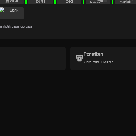
an tidak dapat diproses
Penarikan
Rata-rata 1 Menit