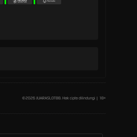
©2026 JUARASLOT88. Hak cipta dilindungi | 18+