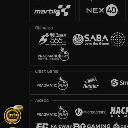
Olahraga
Crash Game
Arcade
LIVE