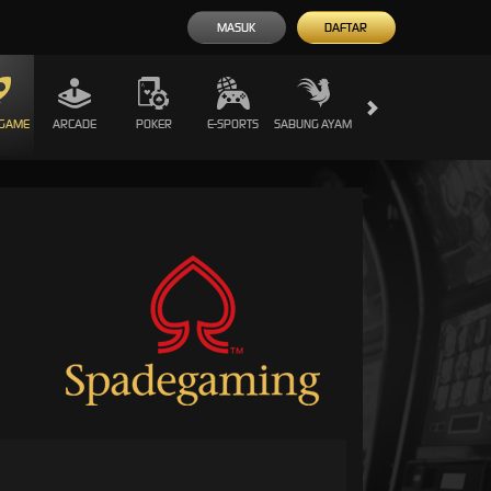
MASUK
DAFTAR
 GAME
ARCADE
POKER
E-SPORTS
SABUNG AYAM
PROMOSI