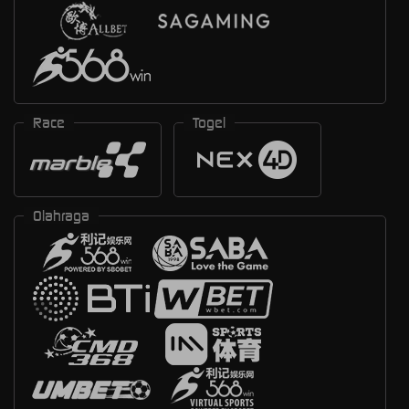
Race
Togel
Olahraga