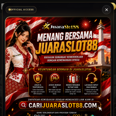
MASUK
DAFTAR
×
OFFICIAL ACCESS
HOT
SLOTS
LIVE
RACE
TOGEL
OLAHRAGA
CRASH
ARCADE
POKER
E-
SABUN
GAMES
CASINO
GAME
SPORTS
AYAM
i
i
i
i
i
i