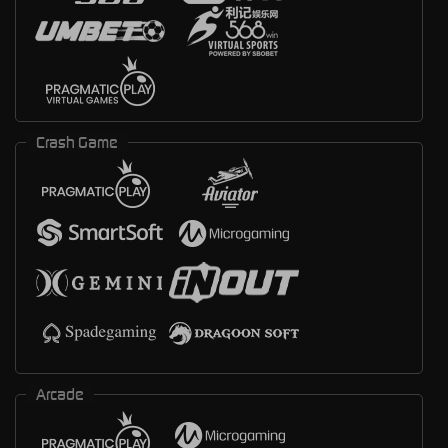
Crash Game
Arcade