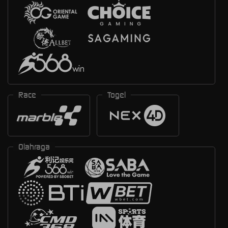
Race
Togel
Olahraga