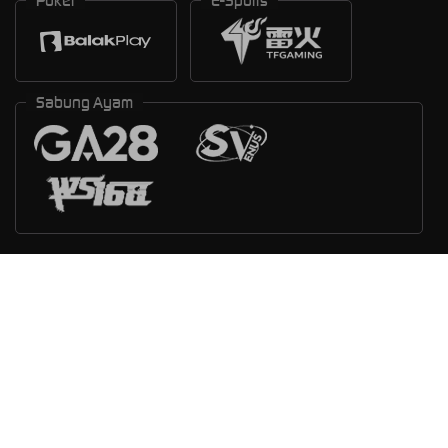
Poker
E-Sports
Sabung Ayam