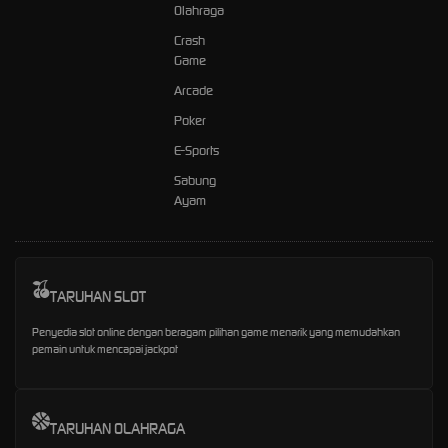
Olahraga
Crash
Game
Arcade
Poker
E-Sports
Sabung
Ayam
TARUHAN SLOT
Penyedia slot online dengan beragam pilihan game menarik yang memudahkan
pemain untuk mencapai jackpot
TARUHAN OLAHRAGA