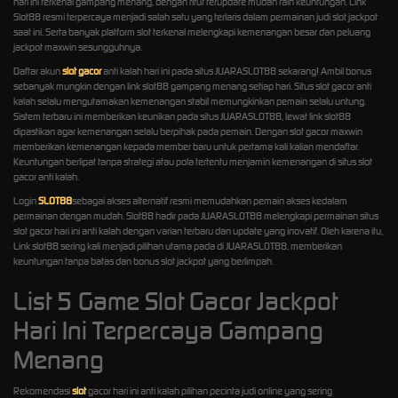
hari ini terkenal gampang menang, dengan fitur terupdate mudah raih keuntungan. Link
Slot88 resmi terpercaya menjadi salah satu yang terlaris dalam permainan judi slot jackpot
saat ini. Serta banyak platform slot terkenal melengkapi kemenangan besar dan peluang
jackpot maxwin sesungguhnya.
Daftar akun
slot gacor
anti kalah hari ini pada situs JUARASLOT88 sekarang! Ambil bonus
sebanyak mungkin dengan link slot88 gampang menang setiap hari. Situs slot gacor anti
kalah selalu mengutamakan kemenangan stabil memungkinkan pemain selalu untung.
Sistem terbaru ini memberikan keunikan pada situs JUARASLOT88, lewat link slot88
dipastikan agar kemenangan selalu berpihak pada pemain. Dengan slot gacor maxwin
memberikan kemenangan kepada member baru untuk pertama kali kalian mendaftar.
Keuntungan berlipat tanpa strategi atau pola tertentu menjamin kemenangan di situs slot
gacor anti kalah.
Login
SLOT88
sebagai akses alternatif resmi memudahkan pemain akses kedalam
permainan dengan mudah. Slot88 hadir pada JUARASLOT88 melengkapi permainan situs
slot gacor hari ini anti kalah dengan varian terbaru dan update yang inovatif. Oleh karena itu,
Link slot88 sering kali menjadi pilihan utama pada di JUARASLOT88, memberikan
keuntungan tanpa batas dan bonus slot jackpot yang berlimpah.
List 5 Game Slot Gacor Jackpot
Hari Ini Terpercaya Gampang
Menang
Rekomendasi
slot
gacor hari ini anti kalah pilihan pecinta judi online yang sering